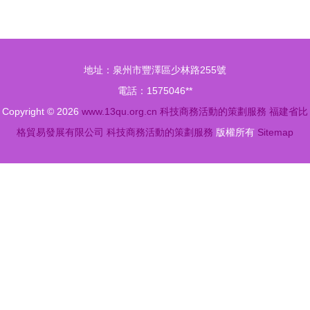
造高端會議
交匯 時尚
舞臺的背景
公司立體名
設計指南
片設計解析
地址：泉州市豐澤區少林路255號
電話：1575046**
Copyright © 2026
www.13qu.org.cn
科技商務活動的策劃服務
福建省比
格貿易發展有限公司
科技商務活動的策劃服務
版權所有
Sitemap