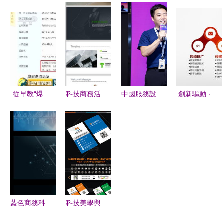
業計劃活動
慶典卡通
——評
06.17 中國
策劃模板
PPPT模板
2023年海
商用服務機
創新驅動下
設計與策劃
南省商務領
器人市場增
的科技商務
服務策略
域禁塑宣傳
速110%，
活動策劃服
推廣活動走
科技商務活
務
進海口五源
動策劃嶄露
從早教“爆
科技商務活
中國服務設
創新驅動 ·
河農貿市場
頭角
雷”看科技
動策劃全攻
計大會 設
融合未來
商務策劃的
略 PPT模
計咖聚首萬
——裝修服
風險防控與
板與方案體
興科技，論
務與科技商
合規構建
系
道體驗賦能
務活動策劃
商業與科技
融資路演方
商務活動的
案
策劃服務
藍色商務科
科技美學與
技地球 打
商業價值的